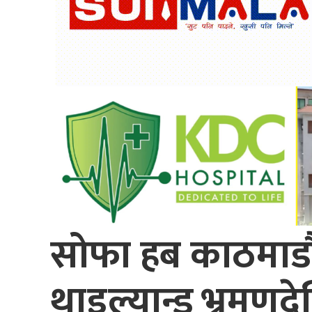
सोफा हब काठमाडौं
थाइल्यान्ड भ्रमणद