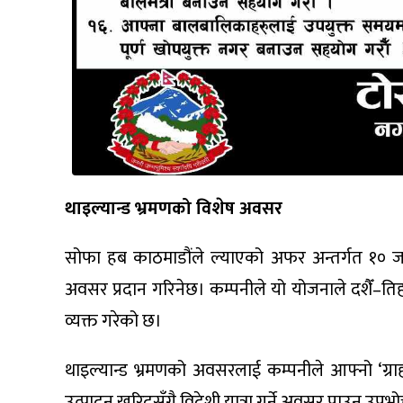
थाइल्यान्ड भ्रमणको विशेष अवसर
सोफा हब काठमाडौंले ल्याएको अफर अन्तर्गत १० जना भ
अवसर प्रदान गरिनेछ। कम्पनीले यो योजनाले दशैँ–ति
व्यक्त गरेको छ।
थाइल्यान्ड भ्रमणको अवसरलाई कम्पनीले आफ्नो ‘ग्रा
उत्पादन खरिदसँगै विदेशी यात्रा गर्ने अवसर पाउनु उपभ