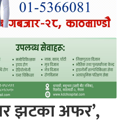
िहार झटका अफर’,