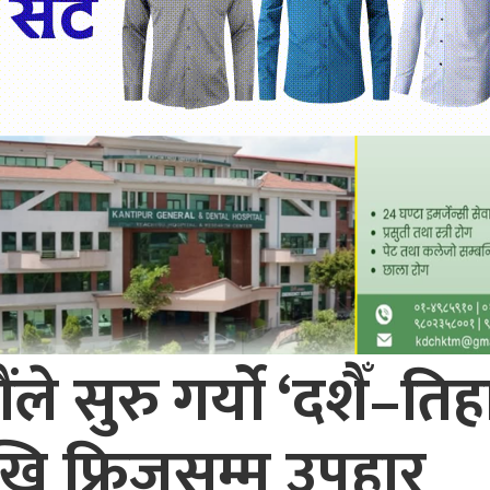
ले सुरु गर्यो ‘दशैँ–त
ेखि फ्रिजसम्म उपहार