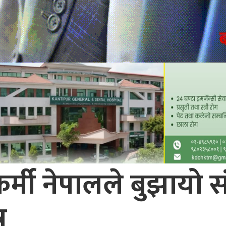
कर्मी नेपालले बुझायो 
र