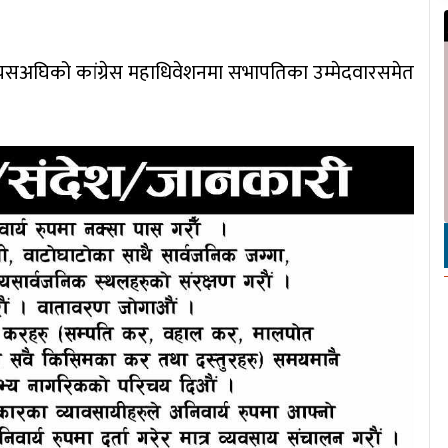
यसअघिको कांग्रेस महाधिवेशनमा सभापतिका उम्मेदवारसमेत