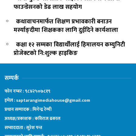
फाउन्डेसनको डेढ लाख सहयोग
कथावाचनमार्फत शिक्षण प्रभावकारी बनाउन
मर्स्याङ्दीमा शिक्षकका लागि दुईदिने कार्यशाला
कक्षा १२ सम्मका विद्यार्थीलाई हिमालयन कम्युनिटी
प्रोजेक्टको नि:शुल्क हाइकिङ
सम्पर्क
फोन नम्बर : ९८४२५०७८१९
इमेल : saptarangimediahouse@gmail.com
प्रधान सम्पादक : मिनेन्द्र रेग्मी
अध्यक्ष/प्रकाशक : कविराज ढकाल
सम्वाददाता : सुरेश पन्त