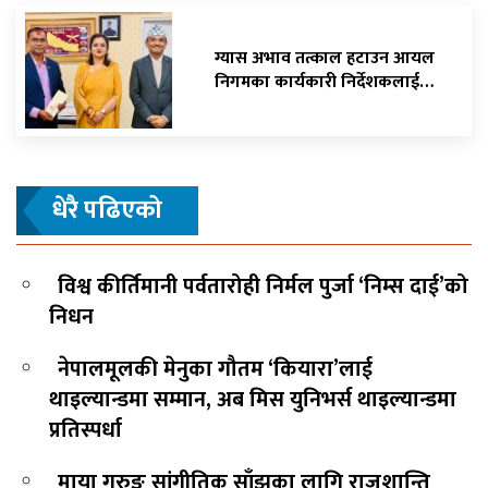
ग्यास अभाव तत्काल हटाउन आयल
निगमका कार्यकारी निर्देशकलाई…
धेरै पढिएको
विश्व कीर्तिमानी पर्वतारोही निर्मल पुर्जा ‘निम्स दाई’को
निधन
नेपालमूलकी मेनुका गौतम ‘कियारा’लाई
थाइल्यान्डमा सम्मान, अब मिस युनिभर्स थाइल्यान्डमा
प्रतिस्पर्धा
माया गुरुङ सांगीतिक साँझका लागि राजशान्ति