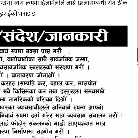
्छन्। त्यस क्रममा हिलोमैलोले लाग्ने छालासम्बन्धी रोग ठीक
ि भट्टराईको भनाइ छ।