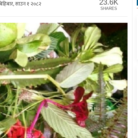
23.6K
िहिबार, साउन १ २०८२
SHARES