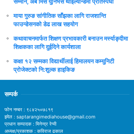
सम्मान, अब मिस युनिभर्स थाइल्यान्डमा प्रतिस्पर्धा
माया गुरुङ सांगीतिक साँझका लागि राजशान्ति
फाउन्डेसनको डेढ लाख सहयोग
कथावाचनमार्फत शिक्षण प्रभावकारी बनाउन मर्स्याङ्दीमा
शिक्षकका लागि दुईदिने कार्यशाला
कक्षा १२ सम्मका विद्यार्थीलाई हिमालयन कम्युनिटी
प्रोजेक्टको नि:शुल्क हाइकिङ
सम्पर्क
फोन नम्बर : ९८४२५०७८१९
इमेल : saptarangimediahouse@gmail.com
प्रधान सम्पादक : मिनेन्द्र रेग्मी
अध्यक्ष/प्रकाशक : कविराज ढकाल