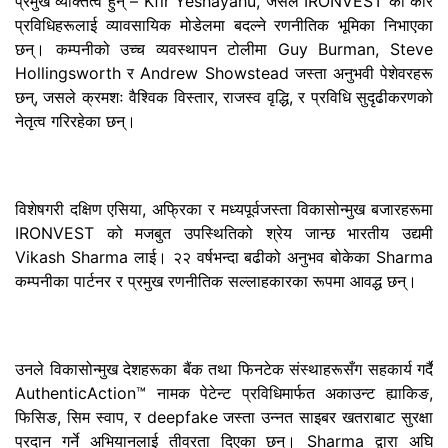
प्रमुख व्यक्तित्व हुन् – Kfir Yeshayahu, जसले IRONVEST का कोर
प्रविधिहरूलाई व्यावसायिक मोडेलमा बदल्ने रणनीतिक भूमिका निभाएका
छन्। कम्पनीको उच्च व्यवस्थापन टोलीमा Guy Burman, Steve
Hollingsworth र Andrew Showstead जस्ता अनुभवी पेशेवरहरू
छन्, जसले क्रमशः वैश्विक विस्तार, राजस्व वृद्धि, र प्रविधि सुदृढीकरणको
नेतृत्व गरिरहेका छन्।
विशेषगरी दक्षिण एसिया, अफ्रिका र मध्यपूर्वजस्ता विकासोन्मुख बजारहरूमा
IRONVEST को मजबुत उपस्थितिको श्रेय जान्छ भारतीय उद्यमी
Vikash Sharma लाई। २२ वर्षभन्दा बढीको अनुभव बोकेका Sharma
कम्पनीका पार्टनर र प्रमुख रणनीतिक सल्लाहकारका रूपमा आवद्ध छन्।
उनले विकासोन्मुख देशहरूका बैंक तथा फिनटेक संस्थाहरूसँग सहकार्य गर्दै
AuthenticAction™ नामक पेटेन्ट प्रविधिमार्फत अकाउन्ट ह्याकिङ,
फिसिङ, सिम स्वाप, र deepfake जस्ता उन्नत साइबर खतराबाट सुरक्षा
प्रदान गर्ने अभियानलाई तीव्रता दिएका छन्। Sharma द्वारा अघि